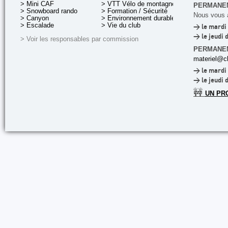
> Mini CAF
> VTT Vélo de montagne
PERMANEN
> Snowboard rando
> Formation / Sécurité
Nous vous a
> Canyon
> Environnement durable
> Escalade
> Vie du club
> le mardi 
> le jeudi 
> Voir les responsables par commission
PERMANE
materiel@cl
> le mardi 
> le jeudi 
🚧
UN PR