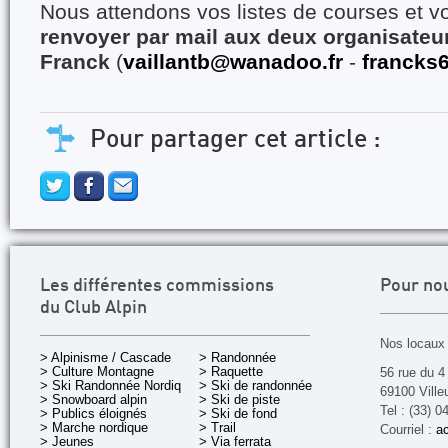
Nous attendons vos listes de courses et v
renvoyer par mail aux deux organisateu
Franck
(
vaillantb@wanadoo.fr
-
francks
Pour partager cet article :
Les différentes commissions
Pour no
du Club Alpin
Nos locaux 
> Alpinisme / Cascade
> Randonnée
> Culture Montagne
> Raquette
56 rue du 4
> Ski Randonnée Nordique
> Ski de randonnée
69100 Ville
> Snowboard alpin
> Ski de piste
Tel : (33) 0
> Publics éloignés
> Ski de fond
> Marche nordique
> Trail
Courriel :
ac
> Jeunes
> Via ferrata