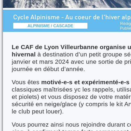
Cycle Alpinisme - Au coeur de l'hiver alp
Rédig
ALPINISME / CASCADE
Publi
Le CAF de Lyon Villeurbanne organise u
hivernal
à destination d’un petit groupe sé
janvier et mars 2024 avec une sortie de pr
journée en début d’année.
Vous êtes
motivé-e-s et expérimenté-e-s
classiques maîtrisées yc les rappels, util
et piolets) et vous disposez de votre maté
sécurité en neige/glace (y compris le kit A
le club peut louer).
Vous pourrez ainsi nous rejoindre durant c