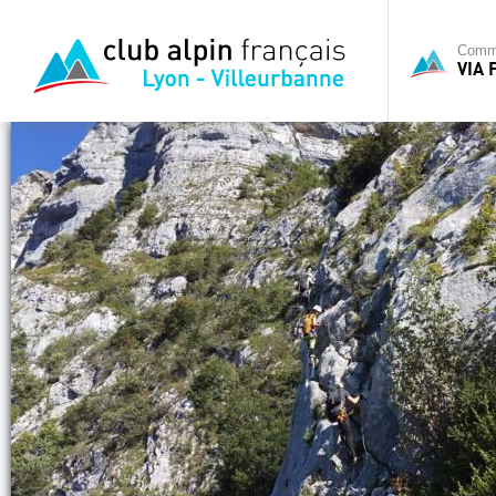
Commi
VIA 