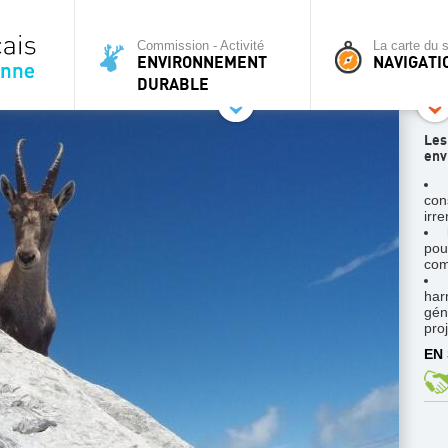
Commission - Activité
La carte du s
ENVIRONNEMENT
NAVIGATI
DURABLE
Les
env
con
irr
po
com
ha
gén
pro
EN 