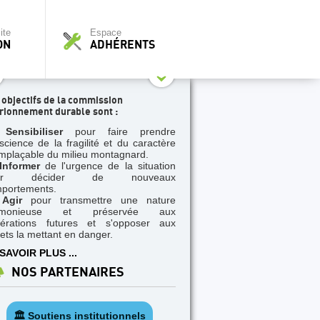
ite
Espace
ON
ADHÉRENTS
 objectifs de la commission
rionnement durable sont :
Sensibiliser
pour faire prendre
science de la fragilité et du caractère
emplaçable du milieu montagnard.
Informer
de l'urgence de la situation
ur décider de nouveaux
portements.
Agir
pour transmettre une nature
rmonieuse et préservée aux
érations futures et s'opposer aux
jets la mettant en danger.
SAVOIR PLUS ...
NOS PARTENAIRES
🏛️ Soutiens institutionnels