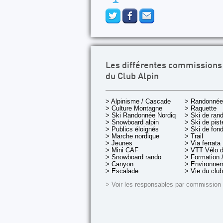
Les différentes commissions
du Club Alpin
> Alpinisme / Cascade
> Randonnée
> Culture Montagne
> Raquette
> Ski Randonnée Nordique
> Ski de ran
> Snowboard alpin
> Ski de pist
> Publics éloignés
> Ski de fon
> Marche nordique
> Trail
> Jeunes
> Via ferrata
> Mini CAF
> VTT Vélo 
> Snowboard rando
> Formation /
> Canyon
> Environnem
> Escalade
> Vie du club
> Voir les responsables par commission