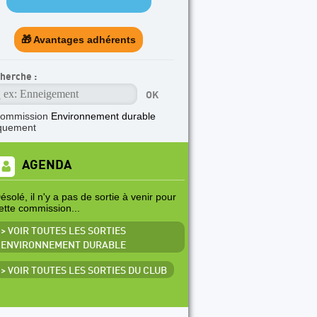
🎁 Avantages adhérents
herche :
commission
Environnement durable
quement
AGENDA
ésolé, il n'y a pas de sortie à venir pour
ette commission...
> VOIR TOUTES LES SORTIES
ENVIRONNEMENT DURABLE
> VOIR TOUTES LES SORTIES DU CLUB