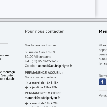
Pour nous contacter
Men
Nos locaux sont situés :
©Les 
appar
56 rue du 4 août 1789
peuven
donnée
69100 Villeurbanne
e
auteu
Tel : (33) 04-78-42-09-17
d
[en sa
Courriel :
accueil@clubalpinlyon.fr
de montagne
PERMANENCE ACCUEIL :
 Sécurité
Retro
Nous vous accueillons :
ent durable
> le mardi de 14h à 18h
> le jeudi de 15h à 20h
PERMANENCE MATERIEL
Versi
materiel@clubalpinlyon.fr
> le mardi de 18h à 20h