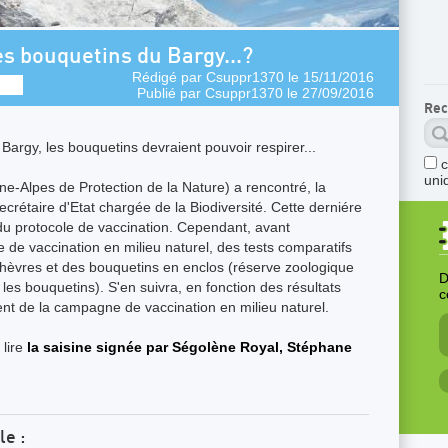
es bouquetins du Bargy...?
Rédigé par
Csuppr1370
le 15/11/2016
Publié par
Csuppr1370
le 27/09/2016
Rec
Bargy, les bouquetins devraient pouvoir respirer...
uni
e-Alpes de Protection de la Nature) a rencontré, la
crétaire d'Etat chargée de la Biodiversité. Cette derniére
du protocole de vaccination. Cependant, avant
de vaccination en milieu naturel, des tests comparatifs
 chèvres et des bouquetins en enclos (réserve zoologique
D
les bouquetins). S'en suivra, en fonction des résultats
c
ment de la campagne de vaccination en milieu naturel.
 lire
la saisine signée par Ségolène Royal, Stéphane
le :