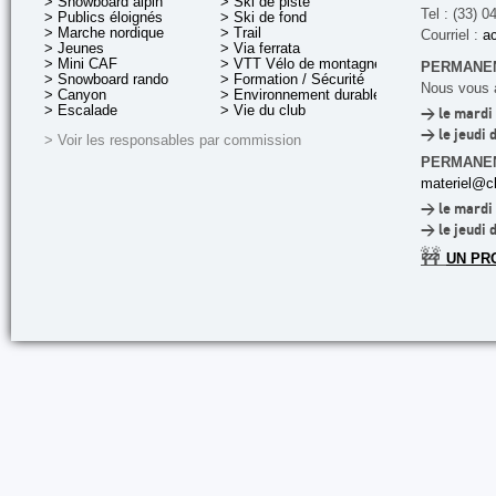
> Snowboard alpin
> Ski de piste
Tel : (33) 0
> Publics éloignés
> Ski de fond
> Marche nordique
> Trail
Courriel :
ac
> Jeunes
> Via ferrata
> Mini CAF
> VTT Vélo de montagne
PERMANEN
> Snowboard rando
> Formation / Sécurité
Nous vous a
> Canyon
> Environnement durable
> Escalade
> Vie du club
> le mardi 
> le jeudi 
> Voir les responsables par commission
PERMANE
materiel@cl
> le mardi 
> le jeudi 
🚧
UN PR