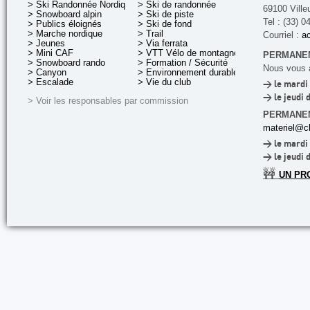
> Ski Randonnée Nordique
> Ski de randonnée
69100 Ville
> Snowboard alpin
> Ski de piste
Tel : (33) 0
> Publics éloignés
> Ski de fond
> Marche nordique
> Trail
Courriel :
ac
> Jeunes
> Via ferrata
> Mini CAF
> VTT Vélo de montagne
PERMANEN
> Snowboard rando
> Formation / Sécurité
Nous vous a
> Canyon
> Environnement durable
> Escalade
> Vie du club
> le mardi 
> le jeudi 
> Voir les responsables par commission
PERMANE
materiel@cl
> le mardi 
> le jeudi 
🚧
UN PR