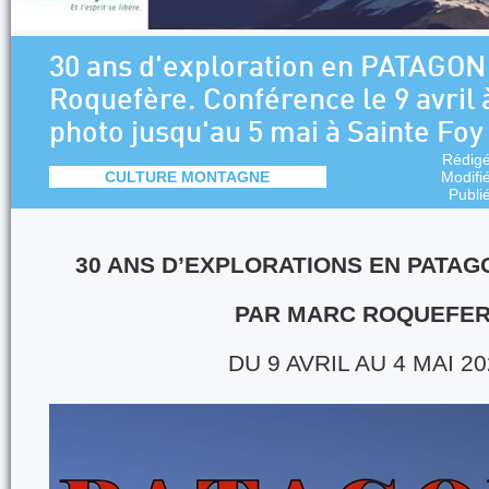
30 ans d'exploration en PATAGON
Roquefère. Conférence le 9 avril à
photo jusqu'au 5 mai à Sainte Foy
Rédig
CULTURE MONTAGNE
Modifi
Publi
30 ANS D’EXPLORATIONS EN PATAG
PAR MARC ROQUEFE
DU 9 AVRIL AU 4 MAI 2