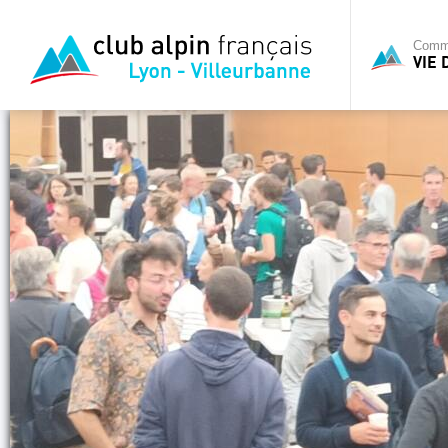
Commi
VIE 