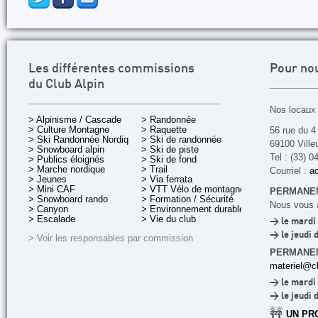
Les différentes commissions
Pour no
du Club Alpin
Nos locaux 
> Alpinisme / Cascade
> Randonnée
> Culture Montagne
> Raquette
56 rue du 4
> Ski Randonnée Nordique
> Ski de randonnée
69100 Ville
> Snowboard alpin
> Ski de piste
Tel : (33) 0
> Publics éloignés
> Ski de fond
> Marche nordique
> Trail
Courriel :
ac
> Jeunes
> Via ferrata
> Mini CAF
> VTT Vélo de montagne
PERMANEN
> Snowboard rando
> Formation / Sécurité
Nous vous a
> Canyon
> Environnement durable
> Escalade
> Vie du club
> le mardi 
> le jeudi 
> Voir les responsables par commission
PERMANE
materiel@cl
> le mardi 
> le jeudi 
🚧
UN PR