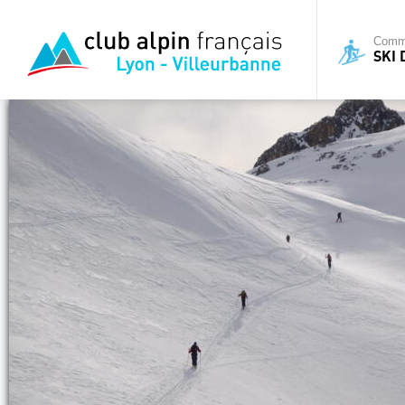
Commi
SKI