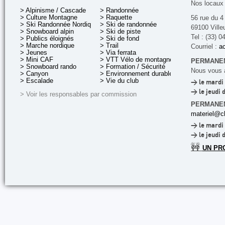
Nos locaux 
> Alpinisme / Cascade
> Randonnée
> Culture Montagne
> Raquette
56 rue du 4
> Ski Randonnée Nordique
> Ski de randonnée
69100 Ville
> Snowboard alpin
> Ski de piste
Tel : (33) 0
> Publics éloignés
> Ski de fond
> Marche nordique
> Trail
Courriel :
ac
> Jeunes
> Via ferrata
> Mini CAF
> VTT Vélo de montagne
PERMANEN
> Snowboard rando
> Formation / Sécurité
Nous vous a
> Canyon
> Environnement durable
> Escalade
> Vie du club
> le mardi 
> le jeudi 
> Voir les responsables par commission
PERMANE
materiel@cl
> le mardi 
> le jeudi 
🚧
UN PR