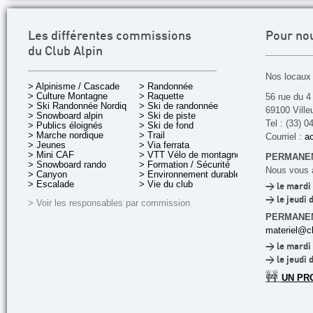
Les différentes commissions
Pour no
du Club Alpin
Nos locaux 
> Alpinisme / Cascade
> Randonnée
> Culture Montagne
> Raquette
56 rue du 4
> Ski Randonnée Nordique
> Ski de randonnée
69100 Ville
> Snowboard alpin
> Ski de piste
Tel : (33) 0
> Publics éloignés
> Ski de fond
> Marche nordique
> Trail
Courriel :
ac
> Jeunes
> Via ferrata
> Mini CAF
> VTT Vélo de montagne
PERMANEN
> Snowboard rando
> Formation / Sécurité
Nous vous a
> Canyon
> Environnement durable
> Escalade
> Vie du club
> le mardi 
> le jeudi 
> Voir les responsables par commission
PERMANE
materiel@cl
> le mardi 
> le jeudi 
🚧
UN PR