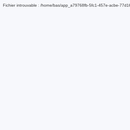
Fichier introuvable : /home/bas/app_a79768fb-5fc1-457e-acbe-77d16d