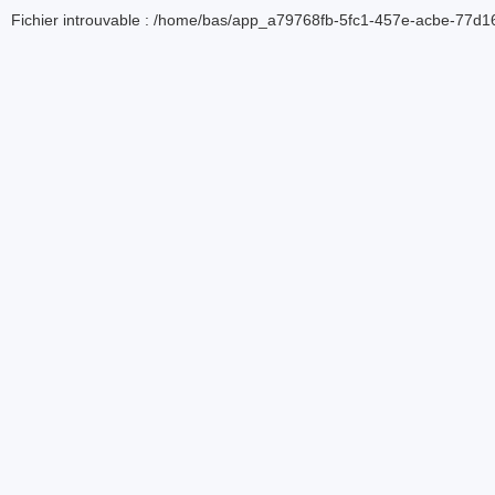
Fichier introuvable : /home/bas/app_a79768fb-5fc1-457e-acbe-77d16d