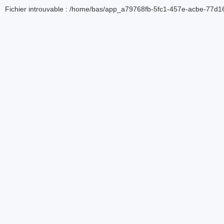
Fichier introuvable : /home/bas/app_a79768fb-5fc1-457e-acbe-77d16d