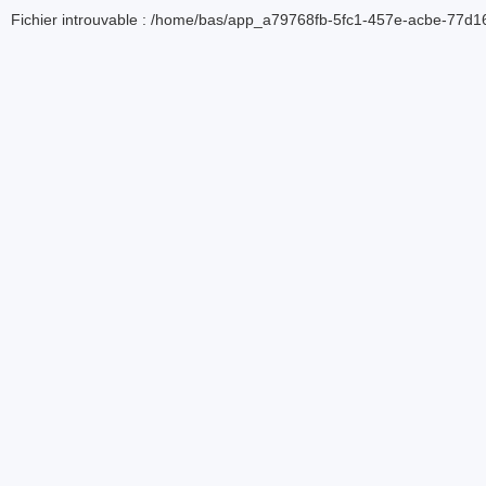
Fichier introuvable : /home/bas/app_a79768fb-5fc1-457e-acbe-77d16d