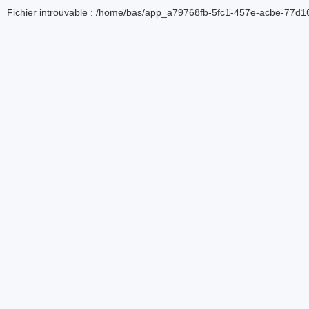
Fichier introuvable : /home/bas/app_a79768fb-5fc1-457e-acbe-77d16d