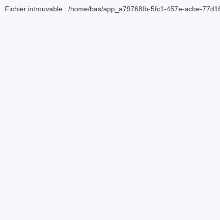
Fichier introuvable : /home/bas/app_a79768fb-5fc1-457e-acbe-77d16d