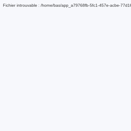
Fichier introuvable : /home/bas/app_a79768fb-5fc1-457e-acbe-77d16d