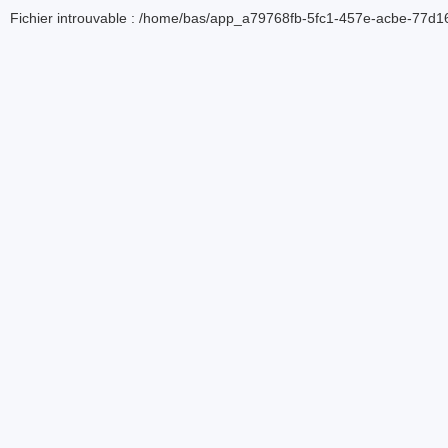
Fichier introuvable : /home/bas/app_a79768fb-5fc1-457e-acbe-77d16d