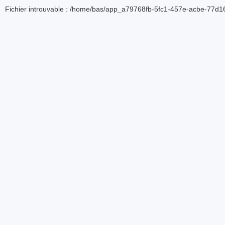
Fichier introuvable : /home/bas/app_a79768fb-5fc1-457e-acbe-77d16d