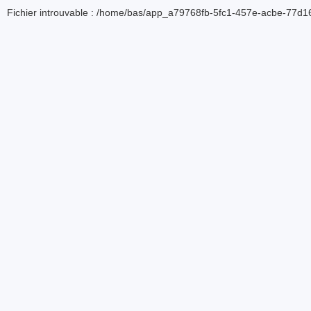
Fichier introuvable : /home/bas/app_a79768fb-5fc1-457e-acbe-77d16d