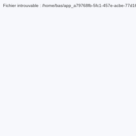
Fichier introuvable : /home/bas/app_a79768fb-5fc1-457e-acbe-77d16d