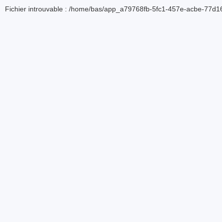
Fichier introuvable : /home/bas/app_a79768fb-5fc1-457e-acbe-77d16d