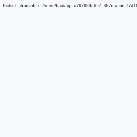
Fichier introuvable : /home/bas/app_a79768fb-5fc1-457e-acbe-77d16d