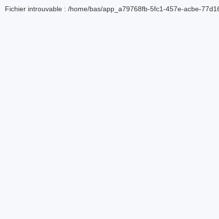
Fichier introuvable : /home/bas/app_a79768fb-5fc1-457e-acbe-77d16d