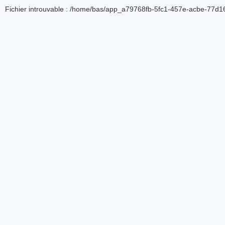
Fichier introuvable : /home/bas/app_a79768fb-5fc1-457e-acbe-77d16d