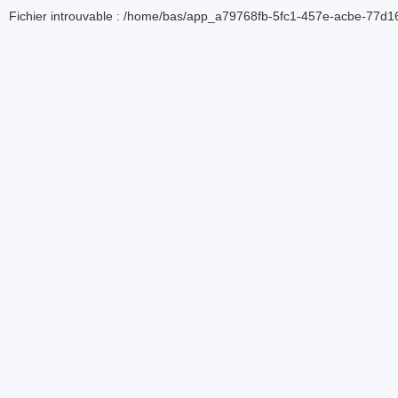
Fichier introuvable : /home/bas/app_a79768fb-5fc1-457e-acbe-77d16d