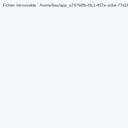
Fichier introuvable : /home/bas/app_a79768fb-5fc1-457e-acbe-77d16d