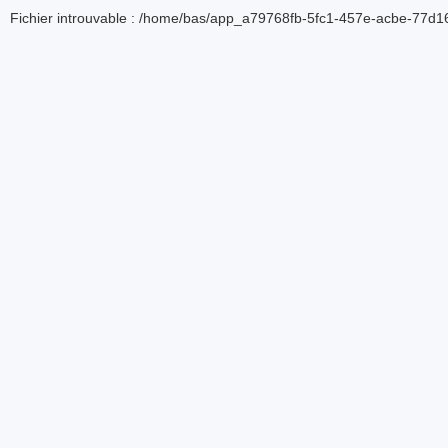
Fichier introuvable : /home/bas/app_a79768fb-5fc1-457e-acbe-77d16d