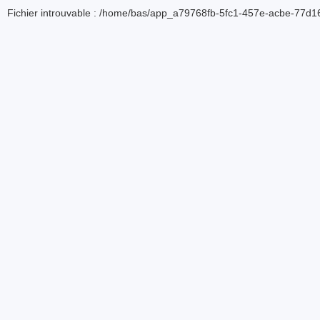
Fichier introuvable : /home/bas/app_a79768fb-5fc1-457e-acbe-77d16d