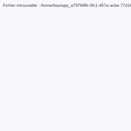
Fichier introuvable : /home/bas/app_a79768fb-5fc1-457e-acbe-77d16d