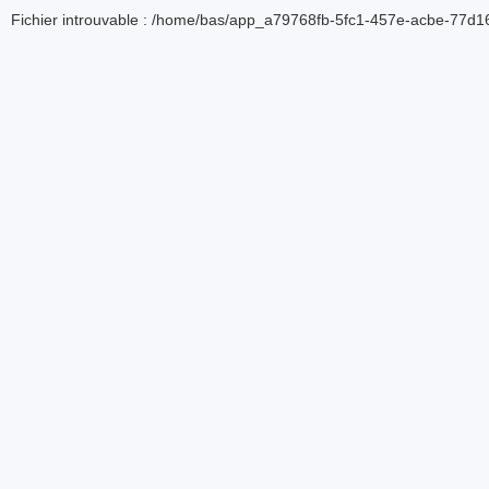
Fichier introuvable : /home/bas/app_a79768fb-5fc1-457e-acbe-77d16d