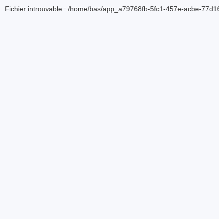
Fichier introuvable : /home/bas/app_a79768fb-5fc1-457e-acbe-77d16d