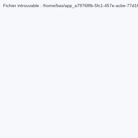
Fichier introuvable : /home/bas/app_a79768fb-5fc1-457e-acbe-77d16d