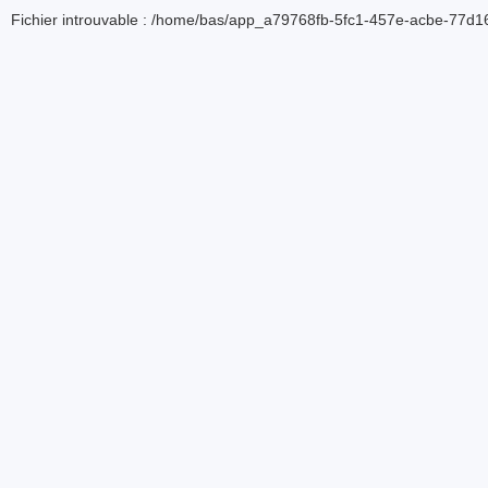
Fichier introuvable : /home/bas/app_a79768fb-5fc1-457e-acbe-77d16d