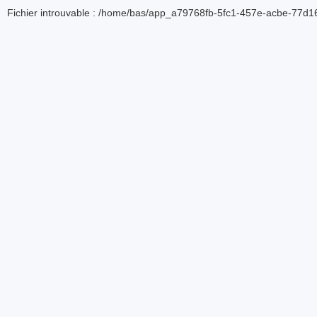
Fichier introuvable : /home/bas/app_a79768fb-5fc1-457e-acbe-77d16d