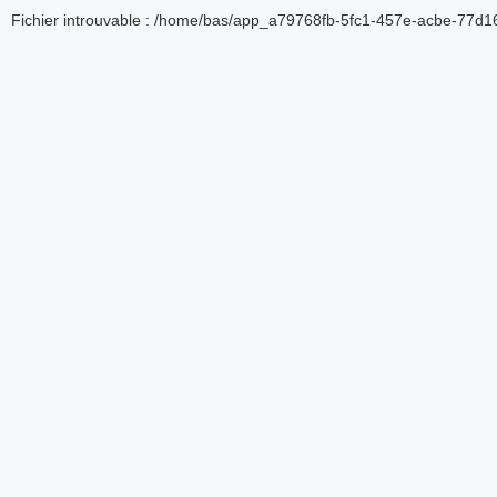
Fichier introuvable : /home/bas/app_a79768fb-5fc1-457e-acbe-77d16d