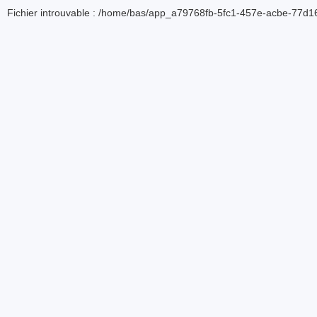
Fichier introuvable : /home/bas/app_a79768fb-5fc1-457e-acbe-77d16d