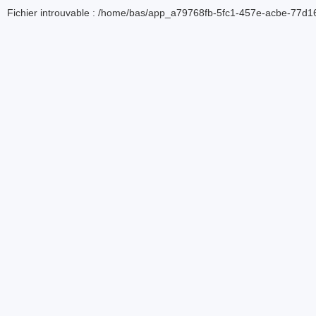
Fichier introuvable : /home/bas/app_a79768fb-5fc1-457e-acbe-77d16d