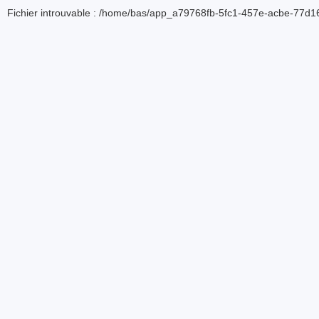
Fichier introuvable : /home/bas/app_a79768fb-5fc1-457e-acbe-77d16d