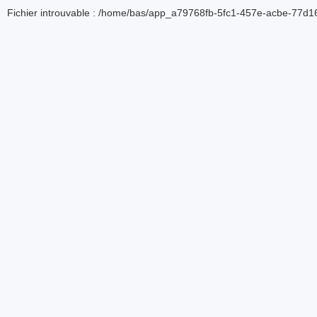
Fichier introuvable : /home/bas/app_a79768fb-5fc1-457e-acbe-77d16d