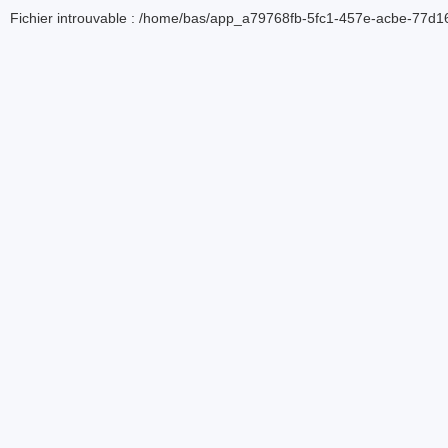
Fichier introuvable : /home/bas/app_a79768fb-5fc1-457e-acbe-77d16d