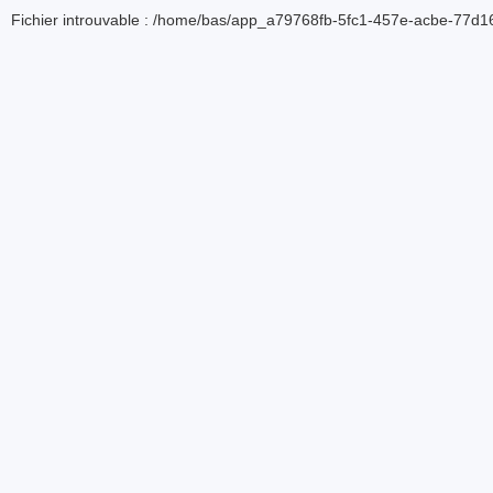
Fichier introuvable : /home/bas/app_a79768fb-5fc1-457e-acbe-77d16d