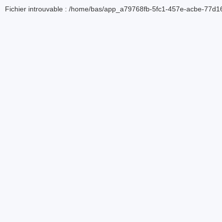
Fichier introuvable : /home/bas/app_a79768fb-5fc1-457e-acbe-77d16d