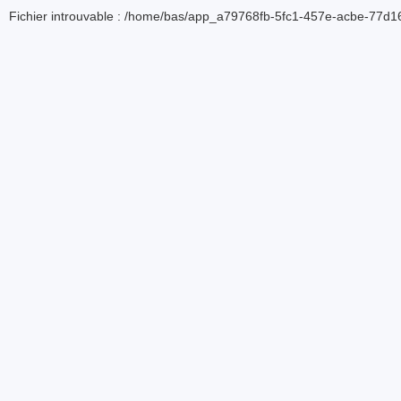
Fichier introuvable : /home/bas/app_a79768fb-5fc1-457e-acbe-77d16d