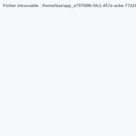
Fichier introuvable : /home/bas/app_a79768fb-5fc1-457e-acbe-77d16d