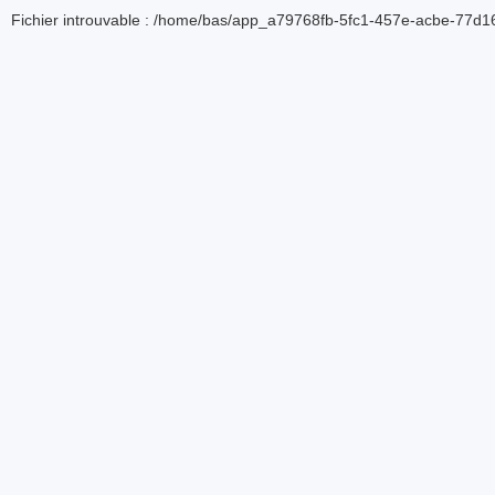
Fichier introuvable : /home/bas/app_a79768fb-5fc1-457e-acbe-77d16d