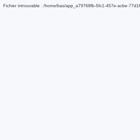
Fichier introuvable : /home/bas/app_a79768fb-5fc1-457e-acbe-77d16d