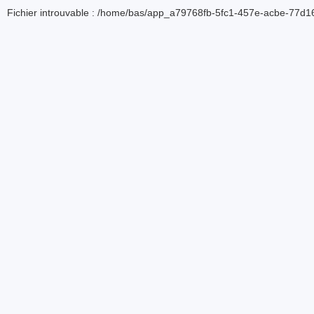
Fichier introuvable : /home/bas/app_a79768fb-5fc1-457e-acbe-77d16d