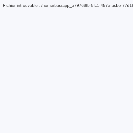
Fichier introuvable : /home/bas/app_a79768fb-5fc1-457e-acbe-77d16d