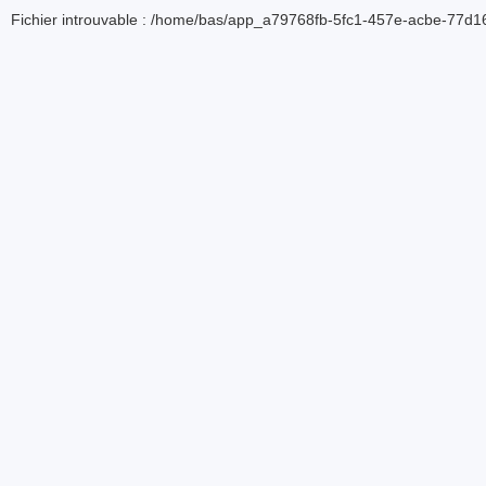
Fichier introuvable : /home/bas/app_a79768fb-5fc1-457e-acbe-77d16d