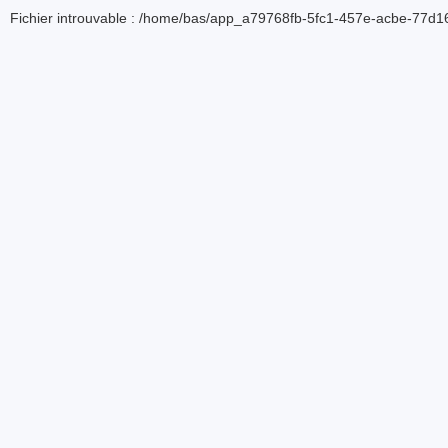
Fichier introuvable : /home/bas/app_a79768fb-5fc1-457e-acbe-77d16d