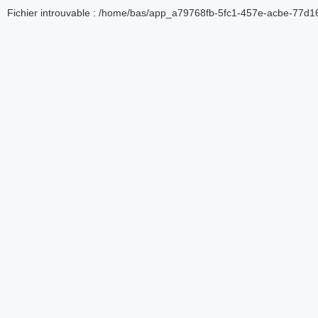
Fichier introuvable : /home/bas/app_a79768fb-5fc1-457e-acbe-77d16d